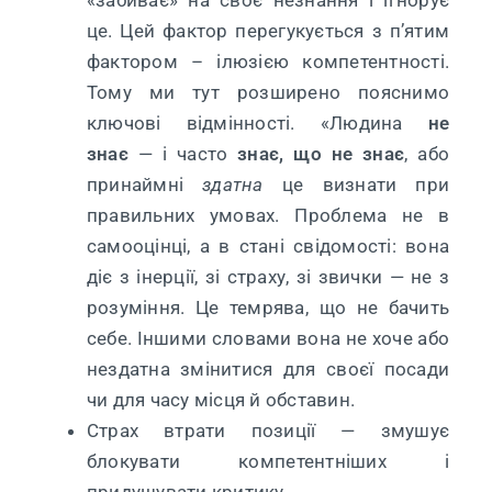
це. Цей фактор перегукується з п’ятим
фактором – ілюзією компетентності.
Тому ми тут розширено пояснимо
ключові відмінності. «Людина
не
знає
— і часто
знає, що не знає
, або
принаймні
здатна
це визнати при
правильних умовах. Проблема не в
самооцінці, а в стані свідомості: вона
діє з інерції, зі страху, зі звички — не з
розуміння. Це темрява, що не бачить
себе. Іншими словами вона не хоче або
нездатна змінитися для своєї посади
чи для часу місця й обставин.
Страх втрати позиції — змушує
блокувати компетентніших і
придушувати критику.