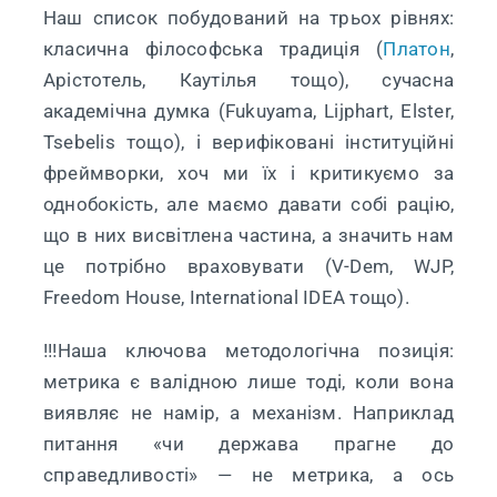
Наш список побудований на трьох рівнях:
класична філософська традиція (
Платон
,
Арістотель, Каутілья тощо), сучасна
академічна думка (Fukuyama, Lijphart, Elster,
Tsebelis тощо), і верифіковані інституційні
фреймворки, хоч ми їх і критикуємо за
однобокість, але маємо давати собі рацію,
що в них висвітлена частина, а значить нам
це потрібно враховувати (V-Dem, WJP,
Freedom House, International IDEA тощо).
!!!Наша ключова методологічна позиція:
метрика є валідною лише тоді, коли вона
виявляє не намір, а механізм. Наприклад
питання «чи держава прагне до
справедливості» — не метрика, а ось