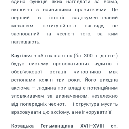
єдина функція яких наглядати за всіма,
включно з найвищими правителями. Це
перший в історії задокументований
механізм інституційного нагляду, не
заснований на чесноті того, за ким
наглядають.
Каутілья
в «Артхашастрі» (бл. 300 р. до н.е.)
будує систему провокативних аудитів і
обов’язкової ротації чиновників між
регіонами кожні три роки. Його вихідна
аксіома — людина при владі є потенційним
зловживачем за визначенням, незалежно
від попередніх чеснот, — і структура мусить
враховувати цю аксіому, а не ігнорувати її.
Козацька Гетьманщина XVII–XVIII ст.