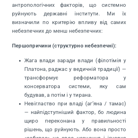
антропологічних факторів, що системно
руйнують державні інститути. Ми їх
визначили по критерію впливу від самих
небезпечних до менш небезпечних:
Першопричини (структурно небезпечні):
Жага влади заради влади (філотімія у
Платона, раджас у ведичній традиції) —
трансформує реформатора у
консерватора системи, яку сам
будував, а потім і у тирана.
Невігластво при владі (агʼяна / тамас)
— найпідступніший фактор, бо людина
щиро переконана у правильності
рішень, що руйнують. Або вона просто
«забиває» на своє незнання і ігнорує