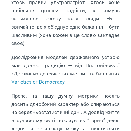
хтось правий ультрапатріот. Хтось хоче
побільше грошей надбати, а комусь
затьмарює голову жага влади. Ну і
звичайно, всіх об’єднує одне бажання – бути
щасливим (хоча кожен в це слово закладає
своє).
Дослідження моделей державного устрою
має давню традицію — від Платонівської
«Держави» до сучасних метрик та баз даних
Varieties of Democracy
.
Проте, на нашу думку, метрики носять
досить однобокий характер або спираються
на середньостатистичні дані. А досвід життя
в сучасному світі показує, як “гарно” деякі
люди та організації можуть викривляти