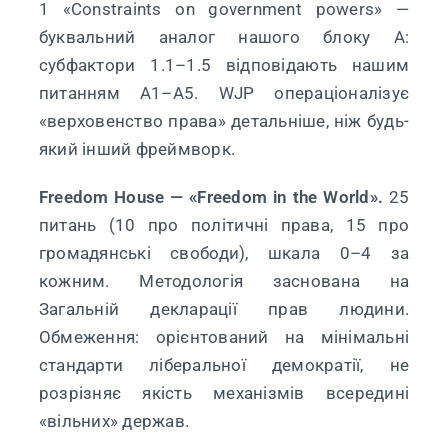
1 «Constraints on government powers» —
буквальний аналог нашого блоку A:
субфактори 1.1–1.5 відповідають нашим
питанням A1–A5. WJP операціоналізує
«верховенство права» детальніше, ніж будь-
який інший фреймворк.
Freedom House — «Freedom in the World».
25
питань (10 про політичні права, 15 про
громадянські свободи), шкала 0–4 за
кожним. Методологія заснована на
Загальній декларації прав людини.
Обмеження: орієнтований на мінімальні
стандарти ліберальної демократії, не
розрізняє якість механізмів всередині
«вільних» держав.