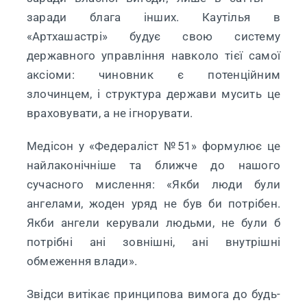
заради блага інших. Каутілья в
«Артхашастрі» будує свою систему
державного управління навколо тієї самої
аксіоми: чиновник є потенційним
злочинцем, і структура держави мусить це
враховувати, а не ігнорувати.
Медісон у «Федераліст №51» формулює це
найлаконічніше та ближче до нашого
сучасного мислення: «Якби люди були
ангелами, жоден уряд не був би потрібен.
Якби ангели керували людьми, не були б
потрібні ані зовнішні, ані внутрішні
обмеження влади».
Звідси витікає принципова вимога до будь-