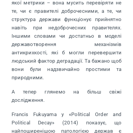
якої метрики – вона мусить перевіряти не
те, чи є правителі доброчесними, а те, чи
структура держави функціонує прийнятно
навіть при недоброчесних правителях.
Іншими словами чи достатньо в моделі
державотворення механізмів
антикрихкості, які б могли перевершити
людський фактор деградації. Та бажано щоб
вони були надзвичайно простими та
природними.
А тепер глянемо на більш свіжі
дослідження.
Francis Fukuyama у «Political Order and
Political Decay» (2014) показує, що
найпоширенішою патологією держав є