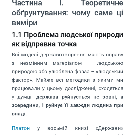
Частина I. Теоретичне
обґрунтування: чому саме ці
виміри
1.1 Проблема людської природи
як відправна точка
Всі моделі державотворення мають справу
з незмінним матеріалом — людською
природою або улюблена фраза – «людський
фактор». Майже всі методики з якими ми
працювали у цьому дослідженні, сходяться
у думці:
держава руйнується не зовні, а
зсередини, і руйнує її завжди людина при
владі.
Платон
у восьмій книзі «Держави»