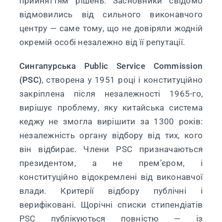
прийняттям рішень. Засновники свідомо
відмовились від сильного виконавчого
центру — саме тому, що не довіряли жодній
окремій особі незалежно від її репутації.
Сингапурська Public Service Commission
(PSC)
, створена у 1951 році і конституційно
закріплена після незалежності 1965-го,
вирішує проблему, яку китайська система
кеджу не змогла вирішити за 1300 років:
незалежність органу відбору від тих, кого
він відбирає. Члени PSC призначаються
президентом, а не прем’єром, і
конституційно відокремлені від виконавчої
влади. Критерії відбору публічні і
верифіковані. Щорічні списки стипендіатів
PSC публікуються повністю — із