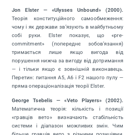
Jon Elster — «Ulysses Unbound» (2000).
Теорія конституційного самообмеження:
чому і як держави зв’язують в майбутньому
собі руки. Elster показує, що «pre-
commitment» (попереднє зобов’язання)
тримається лише якщо вигода від
порушення нижча за вигоду від дотримання
— і тільки якщо є зовнішній виконавець.
Перетин: питання A5, A6 і F2 нашого пулу —
пряма операціоналізація теорії Elster.
George Tsebelis — «Veto Players» (2002).
Математична теорія: кількість і позиції
«гравців вето» визначають стабільність
системи і діапазон можливих змін. Чим
більше гравців вето з різними позиціями,