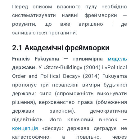
Перед описом власного пулу необхідно
систематизувати наявні фреймворки —
розуміти, що вже вирішено і де
залишаються прогалини.
2.1 Академічні фреймворки
Francis Fukuyama — тривимірна
модель
держави.
У «State-Building» (2004) і «Political
Order and Political Decay» (2014) Fukuyama
пропонує три незалежні виміри будь-якої
держави: сила (спроможність виконувати
рішення), верховенство права (обмеження
держави законом), демократична
підзвітність. Його ключовий внесок —
концепція
«decay»: держава деградує не
катастрофічно, а повільно, через