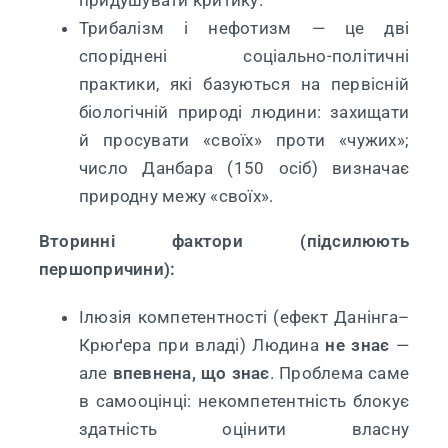
Трибалізм і нефотизм — це дві
споріднені соціально-політичні
практики, які базуються на первісній
біологічній природі людини: захищати
й просувати «своїх» проти «чужих»;
число Данбара (150 осіб) визначає
природну межу «своїх».
Вторинні фактори (підсилюють
першопричини):
Ілюзія компетентності (ефект Данінга–
Крюґера при владі) Людина
не знає
—
але
впевнена, що знає
. Проблема саме
в самооцінці: некомпетентність блокує
здатність оцінити власну