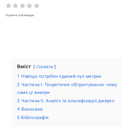
державотворення.
Вступ
Оцінити публікацію.
Вміст
Сховати
1
Навіщо потрібен єдиний пул метрик
2
Частина I. Теоретичне обґрунтування: чому
саме ці виміри
3
Частина II. Аналіз та класифікація джерел
4
Висновки
5
Бібліографія