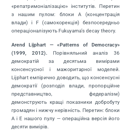
«репатримоніалізацію» інститутів. Перетин
з нашим пулом: блоки A (концентрація
влади) і F (самокорекція) безпосередньо
операціоналізують Fukuyama’s decay theory.
Arend Lijphart — «Patterns of Democracy»
(1999, 2012).
Порівняльний аналіз 36
демократій за десятьма вимірами
консенсусної і мажоритарної моделей.
Lijphart емпірично доводить, що консенсусні
демократії (розподіл влади, пропорційне
представництво, федералізм)
демонструють кращі показники добробуту
громадян і нижчу нерівність. Перетин: блоки
A і E нашого пулу — операційна версія його
десяти вимірів.