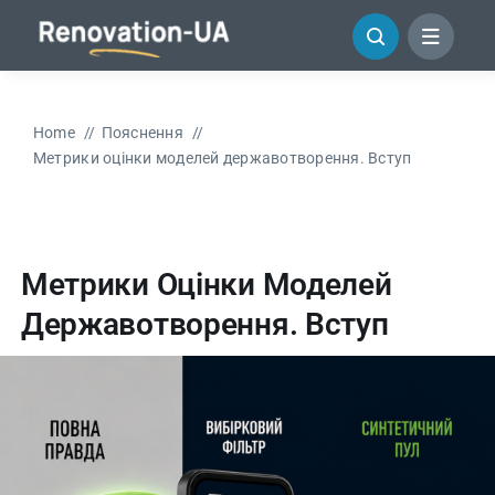
Перейти
до
змісту
Home
Пояснення
Метрики оцінки моделей державотворення. Вступ
Метрики Оцінки Моделей
Державотворення. Вступ