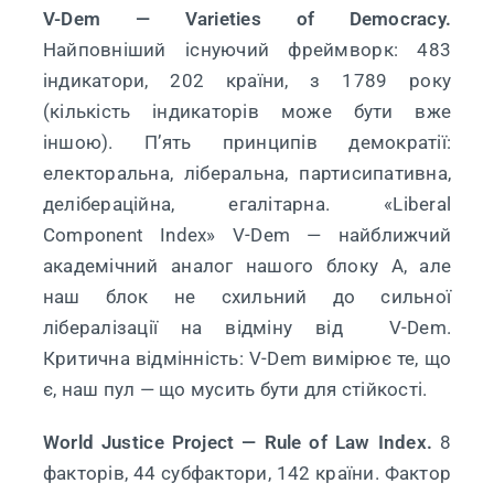
V-Dem — Varieties of Democracy.
Найповніший існуючий фреймворк: 483
індикатори, 202 країни, з 1789 року
(кількість індикаторів може бути вже
іншою). П’ять принципів демократії:
електоральна, ліберальна, партисипативна,
делібераційна, егалітарна. «Liberal
Component Index» V-Dem — найближчий
академічний аналог нашого блоку A, але
наш блок не схильний до сильної
лібералізації на відміну від V-Dem.
Критична відмінність: V-Dem вимірює те, що
є, наш пул — що мусить бути для стійкості.
World Justice Project — Rule of Law Index.
8
факторів, 44 субфактори, 142 країни. Фактор