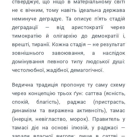
стверджує, що ніщо в матеріальному світі
не є вічним, тому навіть ідеальна держава
неминуче деградує. Та описує п’ять стадій
деградації — від аристократії через
тимократію й олігархію до демократії і,
врешті, тиранії. Кожна стадія — не результат
зовнішнього завоювання, а наслідок
домінування певного типу людської душі:
честолюбної, жадібної, демагогічної.
Ведична традиція пропонує ту саму схему
через концепцію трьох ґун: саттва (ясність,
спокій, благість), раджас (пристрасть,
динамізм та виражена активнсіть), тамас
(інерція, невігластво, морок). Правитель у
тамасі діє на основі ілюзій, у раджасі —
заради власної вигоди; лише в саттві —