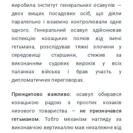
виробила інститут генеральних осавулів —
двох вищих посадових осіб, що діяли
паралельно і взаємно контролювали одне
одного. Генеральний осавул здійснював
інспекцію козацьких полків від імені
гетьмана, розслідував тяжкі злочини у
середовищі старшини, стежив за
виконанням судових вироків у всіх
паланках війська і брав участь у
дипломатичних переговорах.
Принципово важливо
: осавул обирався
козацькою радою з простих козаків
низового товариства —
не призначався
гетьманом
. Тобто механізм нагляду за
виконавчою вертикаллю мав незалежне від