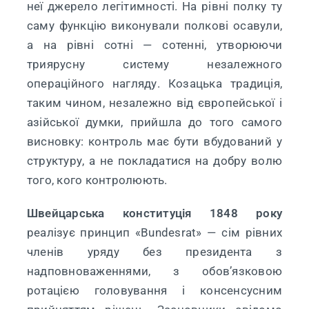
неї джерело легітимності. На рівні полку ту
саму функцію виконували полкові осавули,
а на рівні сотні — сотенні, утворюючи
триярусну систему незалежного
операційного нагляду. Козацька традиція,
таким чином, незалежно від європейської і
азійської думки, прийшла до того самого
висновку: контроль має бути вбудований у
структуру, а не покладатися на добру волю
того, кого контролюють.
Швейцарська конституція 1848 року
реалізує принцип «Bundesrat» — сім рівних
членів уряду без президента з
надповноваженнями, з обов’язковою
ротацією головування і консенсусним