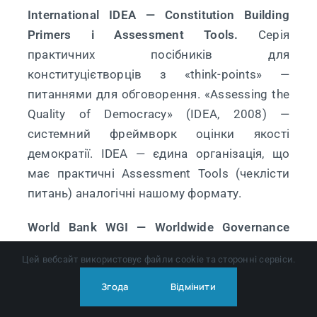
International IDEA — Constitution Building
Primers і Assessment Tools.
Серія
практичних посібників для
конституцієтворців з «think-points» —
питаннями для обговорення. «Assessing the
Quality of Democracy» (IDEA, 2008) —
системний фреймворк оцінки якості
демократії. IDEA — єдина організація, що
має практичні Assessment Tools (чеклісти
питань) аналогічні нашому формату.
World Bank WGI — Worldwide Governance
Indicators.
Шість вимірів: голос і
Цей вебсайт використовує файли cookie та сторонні сервіси.
підзвітність, політична стабільність,
ефективність уряду, якість регулювання,
Згода
Відмінити
верховенство права, контроль корупції.