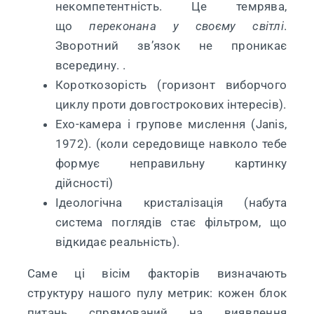
некомпетентність. Це темрява,
що
переконана у своєму світлі
.
Зворотний зв’язок не проникає
всередину. .
Короткозорість (горизонт виборчого
циклу проти довгострокових інтересів).
Ехо-камера і групове мислення (Janis,
1972). (коли середовище навколо тебе
формує неправильну картинку
дійсності)
Ідеологічна кристалізація (набута
система поглядів стає фільтром, що
відкидає реальність).
Саме ці вісім факторів визначають
структуру нашого пулу метрик: кожен блок
питань спрямований на виявлення