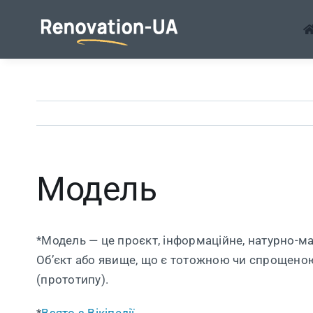
Перейти
до
змісту
Модель
*Модель — це проєкт, інформаційне, натурно-м
Об’єкт або явище, що є тотожною чи спрощеною
(прототипу).