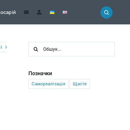
лосарій
Шукайте:
і
Позначки
Самореалізація
Щастя