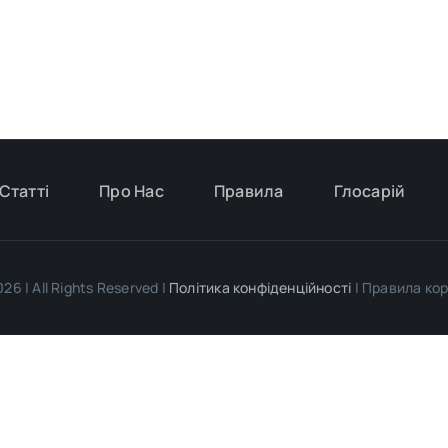
Статті
Про Нас
Правила
Глосарій
26 | All Rights Reserved |
Політика конфіденційності
| Правила ко