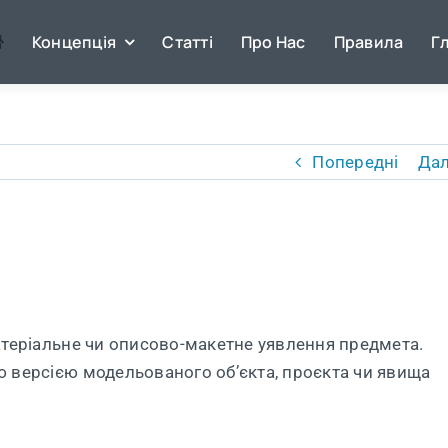
Концепція
Статті
Про Нас
Правила
Г
Попередні
Дал
атеріальне чи описово-макетне уявлення предмета.
 версією модельованого об’єкта, проєкта чи явища