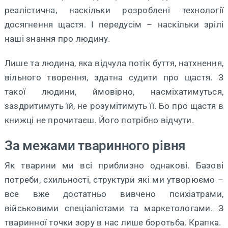
реалістична, наскільки розроблені технології
досягнення щастя. І передусім – наскільки зрілі
наші знання про людину.
Лише та людина, яка відчула потік буття, натхнення,
вільного творення, здатна судити про щастя. З
такої людини, ймовірно, насміхатимуться,
заздритимуть їй, не розумітимуть її. Бо про щастя в
книжці не прочитаєш. Його потрібно відчути.
За межами тваринного рівня
Як тварини ми всі приблизно однакові. Базові
потреби, схильності, структури які ми утворюємо –
все вже достатньо вивчено психіатрами,
військовими спеціалістами та маркетологами. З
тваринної точки зору в нас лише боротьба. Крапка.