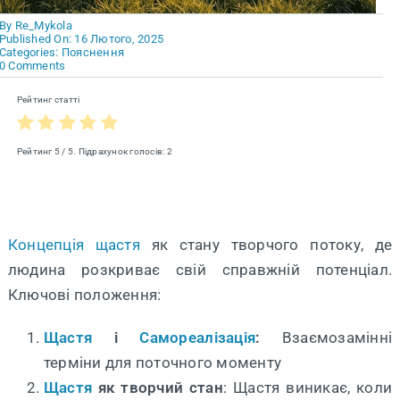
By
Re_Mykola
Published On: 16 Лютого, 2025
Categories:
Пояснення
on
0 Comments
Про
Щастя
Рейтинг статті
і
Самореалізацію
Рейтинг
5
/ 5. Підрахунок голосів:
2
Концепція
щастя
як стану творчого потоку, де
людина розкриває свій справжній потенціал.
Ключові положення:
Щастя
і
Самореалізація
:
Взаємозамінні
терміни для поточного моменту
Щастя
як творчий стан
: Щастя виникає, коли