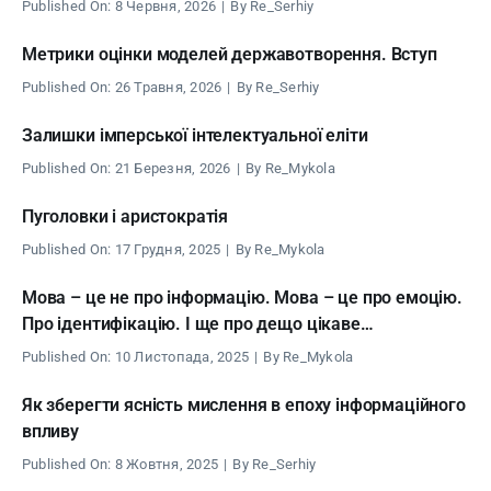
Published On: 8 Червня, 2026
|
By
Re_Serhiy
Метрики оцінки моделей державотворення. Вступ
Published On: 26 Травня, 2026
|
By
Re_Serhiy
Залишки імперської інтелектуальної еліти
Published On: 21 Березня, 2026
|
By
Re_Mykola
Пуголовки і аристократія
Published On: 17 Грудня, 2025
|
By
Re_Mykola
Мова – це не про інформацію. Мова – це про емоцію.
Про ідентифікацію. І ще про дещо цікаве…
Published On: 10 Листопада, 2025
|
By
Re_Mykola
Як зберегти ясність мислення в епоху інформаційного
впливу
Published On: 8 Жовтня, 2025
|
By
Re_Serhiy