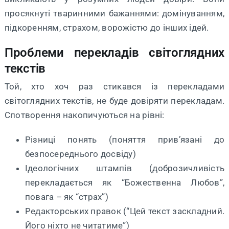
просякнуті тваринними бажаннями: домінуванням,
підкоренням, страхом, ворожістю до інших ідей.
Проблеми перекладів світоглядних
текстів
Той, хто хоч раз стикався із перекладами
світоглядних текстів, не буде довіряти перекладам.
Спотворення накопичуються на рівні:
Різниці понять (поняття прив’язані до
безпосереднього досвіду)
Ідеологічних штампів (доброзичливість
перекладається як “Божественна Любов”,
повага – як “страх”)
Редакторських правок (“Цей текст заскладний.
Його ніхто не читатиме”)