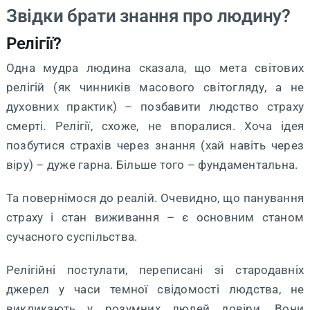
Звідки брати знання про людину?
Релігії?
Одна мудра людина сказала, що мета світових
релігій (як чинників масового світогляду, а не
духовних практик) – позбавити людство страху
смерті. Релігії, схоже, не впоралися. Хоча ідея
позбутися страхів через знання (хай навіть через
віру) – дуже гарна. Більше того – фундаментальна.
Та повернімося до реалій. Очевидно, що панування
страху і стан виживання – є основним станом
сучасного суспільства.
Релігійні постулати, переписані зі стародавніх
джерел у часи темної свідомості людства, не
викликають у розумних людей довіри. Вони