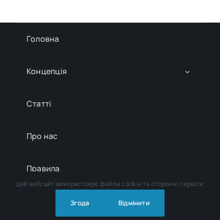
Головна
Концепція
Статті
Про нас
Правила
Цей вебсайт використовує файли cookie та сторонні сервіси.
Глосарій
Згода
Відмінити