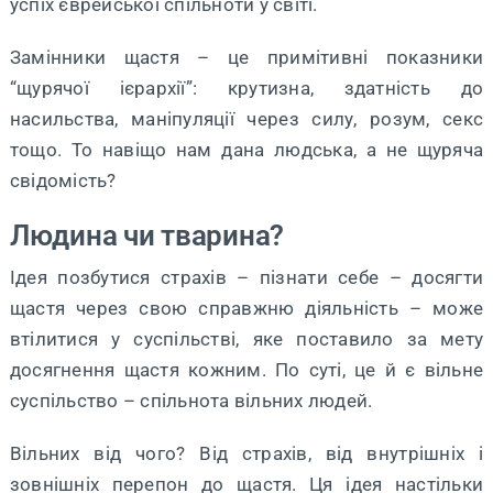
успіх єврейської спільноти у світі.
Замінники щастя – це примітивні показники
“щурячої ієрархії”: крутизна, здатність до
насильства, маніпуляції через силу, розум, секс
тощо. То навіщо нам дана людська, а не щуряча
свідомість?
Людина чи тварина?
Ідея позбутися страхів – пізнати себе – досягти
щастя через свою справжню діяльність – може
втілитися у суспільстві, яке поставило за мету
досягнення щастя кожним. По суті, це й є вільне
суспільство – спільнота вільних людей.
Вільних від чого? Від страхів, від внутрішніх і
зовнішніх перепон до щастя. Ця ідея настільки