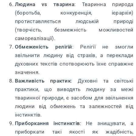
Людина
vs
тварина
: Тваринна природа
(боротьба, конкуренція, ієрархія)
протиставляється людській природі
(творчість, безмежність можливостей
самореалізації).
Обмеженість релігій
: Релігії не змогли
звільнити людину від страхів, а переклади
духовних текстів спотворюють їхнє справжнє
значення.
Важливість практик
: Духовні та світські
практики, що виводять людину за межі
тваринної природи, є засобом для звільнення
людини від обмежень та залежностей від
інстинктів.
Приборкання інстинктів
: Не знищувати, а
приборкати такі якості як жадібність,