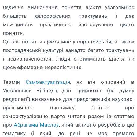
Ведичне
визначення поняття
щастя
узагальнює
більшість філософських трактувань і дає
можливість практичного застосування цього
поняття.
Однак поняття
щастя
має у європейській, а також
пострадянськй культурі занадто багато трактувань
і невизначеностей. Люди сприймають
щастя
, як
щось ефемерне, нереалістичне.
Термін
Самоактуалізація
, як він описаний в
Українській Вікіпедії, дає прийнятне (на думку
редколегії) визначення для представників науково-
практичного напрямку. Статтю про
самоактуалізацію варто читати разом із статтею
про
Абрагама Маслоу
, який активно розробляв цю
тематику (і який, до речі, не має прямого