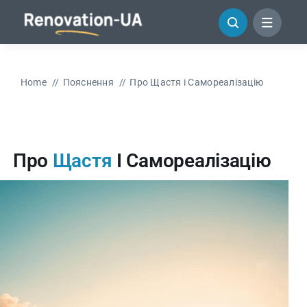
Перейти
до
змісту
Home
Пояснення
Про
Щастя
і Самореалізацію
Про
Щастя
І Самореалізацію