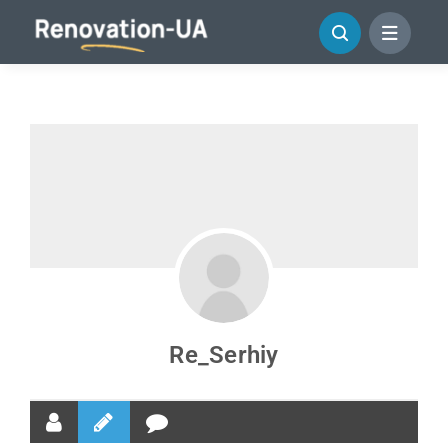
Перейти
до
змісту
Re_Serhiy