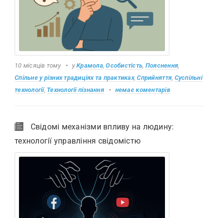
10 місяців тому
у
Крамола
,
Особистість
,
Пояснення
,
Спільне у різних традиціях та практиках
,
Сприйняття
,
Суспільні
технології
,
Технології пізнання
немає коментарів
Свідомі механізми впливу на людину:
технології управління свідомістю