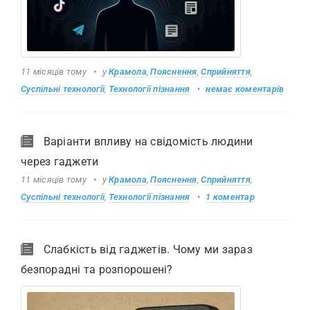
11 місяців тому
у
Крамола
,
Пояснення
,
Сприйняття
,
Суспільні технології
,
Технології пізнання
немає коментарів
Варіанти впливу на свідомість людини
через гаджети
11 місяців тому
у
Крамола
,
Пояснення
,
Сприйняття
,
Суспільні технології
,
Технології пізнання
1 коментар
Слабкість від гаджетів. Чому ми зараз
безпорадні та розпорошені?