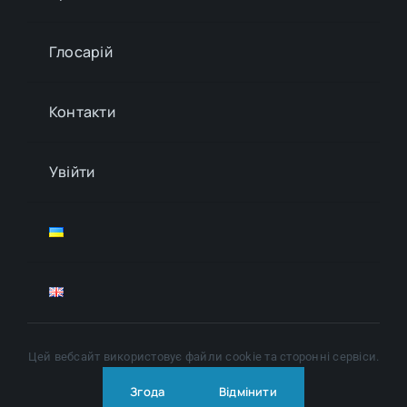
Глосарій
Контакти
Увійти
Цей вебсайт використовує файли cookie та сторонні сервіси.
© Copyright 2024 - 2026 | All Rights Reserved |
Політика
конфіденційності
| Правила користування ресурсом
Згода
Відмінити