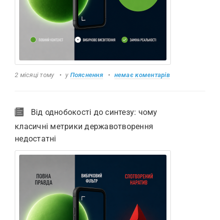
2 місяці тому
у
Пояснення
немає коментарів
Від однобокості до синтезу: чому
класичні метрики державотворення
недостатні