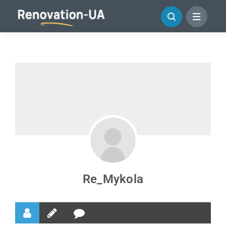
Перейти
до
змісту
Re_Mykola