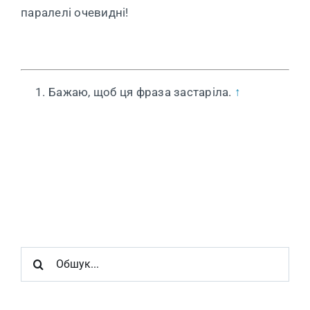
паралелі очевидні!
Бажаю, щоб ця фраза застаріла.
↑
Шукайте: