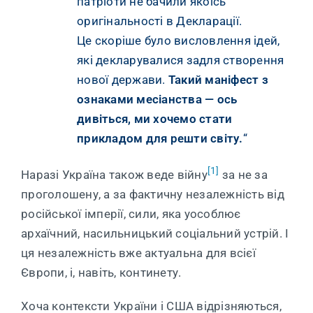
патріоти не бачили якоїсь
оригінальності в Декларації.
Це скоріше було висловлення ідей,
які декларувалися задля створення
нової держави.
Такий маніфест з
ознаками месіанства — ось
дивіться, ми хочемо стати
прикладом для решти світу.
“
[1]
Наразі Україна також веде війну
за не за
проголошену, а за фактичну незалежність від
російської імперії, сили, яка уособлює
архаїчний, насильницький соціальний устрій. І
ця незалежність вже актуальна для всієї
Європи, і, навіть, континету.
Хоча контексти України і США відрізняються,