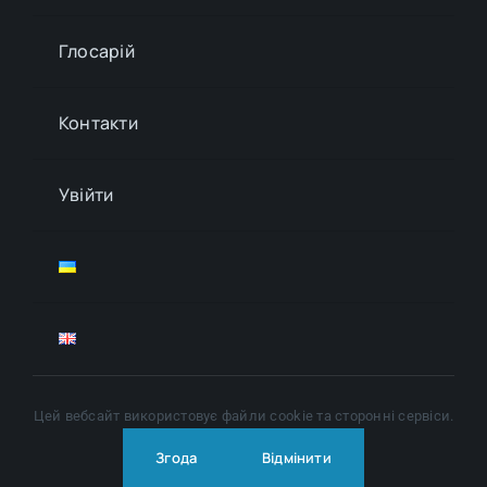
Глосарій
Контакти
Увійти
Цей вебсайт використовує файли cookie та сторонні сервіси.
© Copyright 2024 - 2026 | All Rights Reserved |
Політика
конфіденційності
| Правила користування ресурсом
Згода
Відмінити