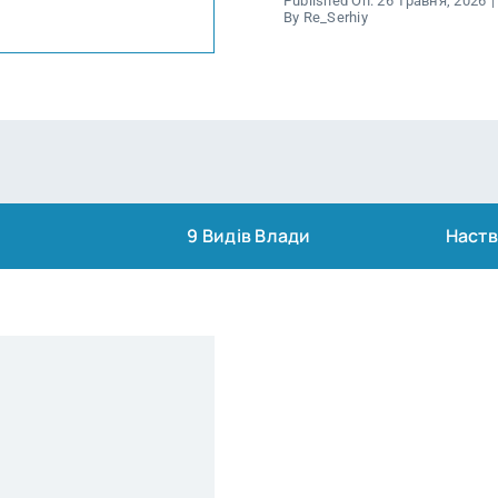
Published On: 26 Травня, 2026
|
By
Re_Serhiy
9 Видів Влади
Наств