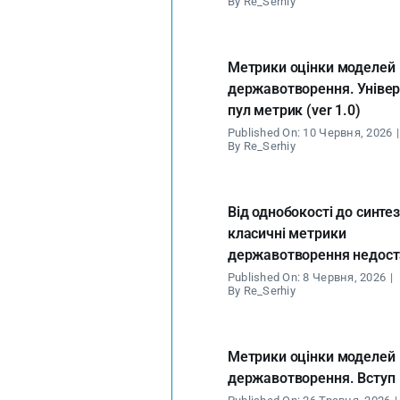
By
Re_Serhiy
Метрики оцінки моделей
державотворення. Уніве
пул метрик (ver 1.0)
Published On: 10 Червня, 2026
|
By
Re_Serhiy
Від однобокості до синтез
класичні метрики
державотворення недост
Published On: 8 Червня, 2026
|
By
Re_Serhiy
Метрики оцінки моделей
державотворення. Вступ