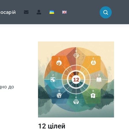
лосарій
дно до
12 цілей