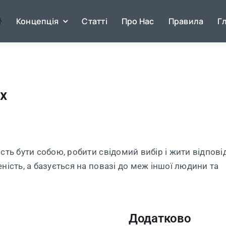
Концепція
Статті
Про Нас
Правила
Г
х
сть бути собою, робити свідомий вибір і жити відпові
ність, а базується на повазі до меж іншої людини та
Додатково