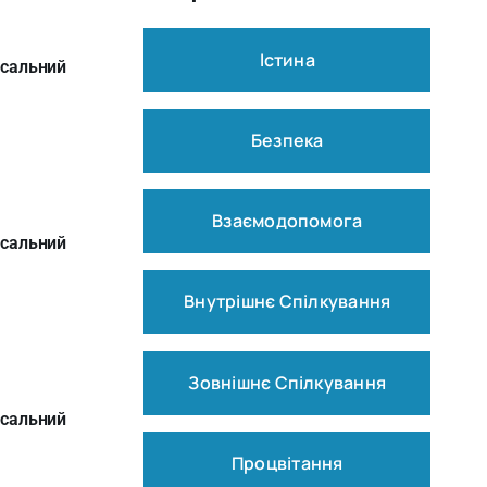
Істина
рсальний
Безпека
Взаємодопомога
рсальний
Внутрішнє Спілкування
Зовнішнє Спілкування
рсальний
Процвітання