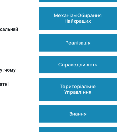
Механізм Обирання
Найкращих
рсальний
Реалізація
Справедливість
у: чому
атні
Територіальне
Управління
Знання