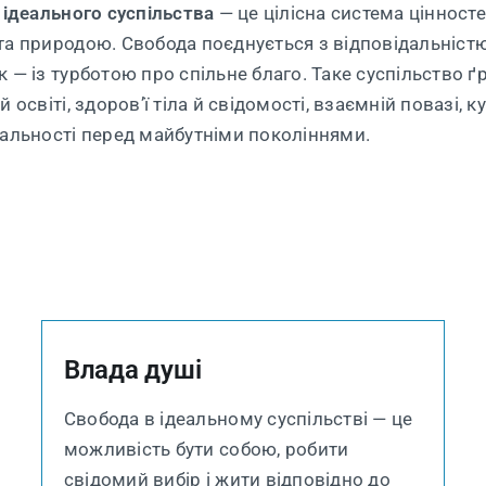
 ідеального суспільства
— це цілісна система цінносте
та природою. Свобода поєднується з відповідальністю
 — із турботою про спільне благо. Таке суспільство ґр
й освіті, здоров’ї тіла й свідомості, взаємній повазі, к
дальності перед майбутніми поколіннями.
Влада душі
Свобода в ідеальному суспільстві — це
можливість бути собою, робити
свідомий вибір і жити відповідно до