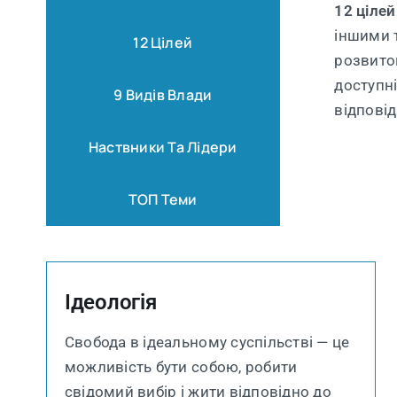
12 цілей
іншими 
12 Цілей
розвиток
доступні
9 Видів Влади
відпові
Наствники Та Лідери
ТОП Теми
Ідеологія
Свобода в ідеальному суспільстві — це
можливість бути собою, робити
свідомий вибір і жити відповідно до