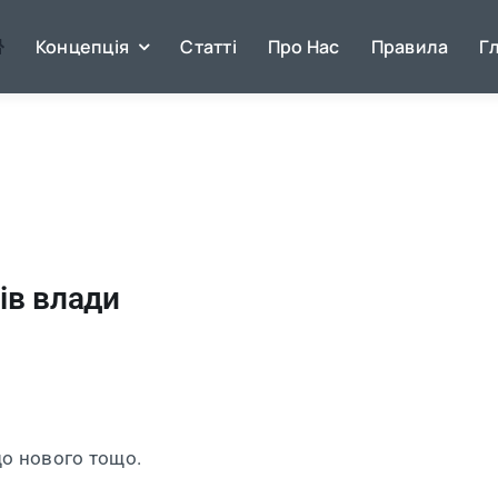
Концепція
Статті
Про Нас
Правила
Г
ів влади
що нового тощо.